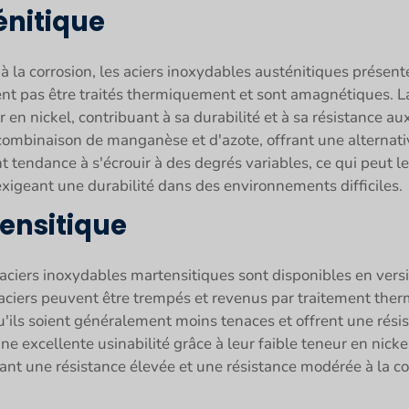
énitique
à la corrosion, les aciers inoxydables austénitiques présent
nt pas être traités thermiquement et sont amagnétiques. La 
 en nickel, contribuant à sa durabilité et à sa résistance au
 combinaison de manganèse et d'azote, offrant une alterna
t tendance à s'écrouir à des degrés variables, ce qui peut les
xigeant une durabilité dans des environnements difficiles.
ensitique
 aciers inoxydables martensitiques sont disponibles en vers
aciers peuvent être trempés et revenus par traitement ther
'ils soient généralement moins tenaces et offrent une résist
 excellente usinabilité grâce à leur faible teneur en nickel 
ant une résistance élevée et une résistance modérée à la cor