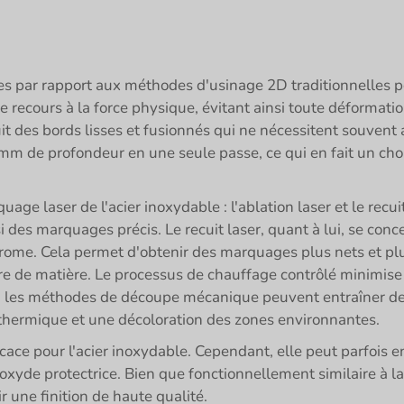
es par rapport aux méthodes d'usinage 2D traditionnelles po
e recours à la force physique, évitant ainsi toute déformat
it des bords lisses et fusionnés qui ne nécessitent souvent
m de profondeur en une seule passe, ce qui en fait un choi
ge laser de l'acier inoxydable : l'ablation laser et le recuit 
si des marquages précis. Le recuit laser, quant à lui, se con
hrome. Cela permet d'obtenir des marquages plus nets et p
aire de matière. Le processus de chauffage contrôlé minimise
 les méthodes de découpe mécanique peuvent entraîner des
thermique et une décoloration des zones environnantes.
cace pour l'acier inoxydable. Cependant, elle peut parfois e
oxyde protectrice. Bien que fonctionnellement similaire à la
r une finition de haute qualité.