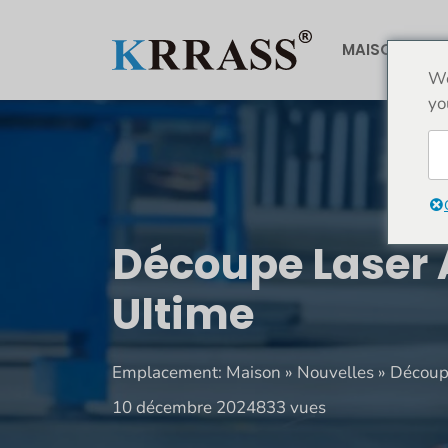
Aller
au
MAISON
À
contenu
We
yo
Découpe Laser À
Ultime
Emplacement:
Maison
»
Nouvelles
»
Découpe
10 décembre 2024
833 vues