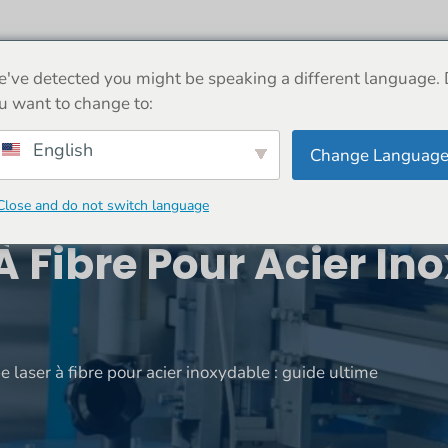
 PROPOS
MACHINE
NOUVELLES
BOUTIQUE
've detected you might be speaking a different language.
u want to change to:
English
Change Languag
Close and do not switch language
 Fibre Pour Acier In
 laser à fibre pour acier inoxydable : guide ultime