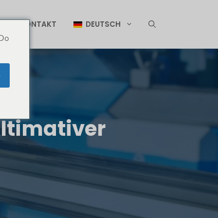
T
KONTAKT
DEUTSCH
 Do
e
ltimativer