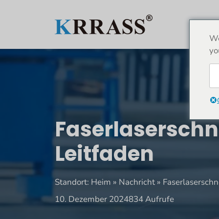
Zum
Inhalt
HEI
springen
We
yo
Faserlaserschne
Leitfaden
Standort:
Heim
»
Nachricht
»
Faserlaserschne
10. Dezember 2024
834 Aufrufe