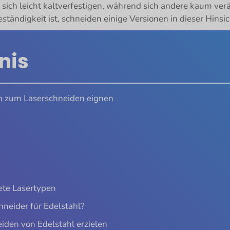
n sich leicht kaltverfestigen, während sich andere kaum ver
tändigkeit ist, schneiden einige Versionen in dieser Hinsic
nis
ch zum Laserschneiden eignen
ete Lasertypen
hneider für Edelstahl?
iden von Edelstahl erzielen