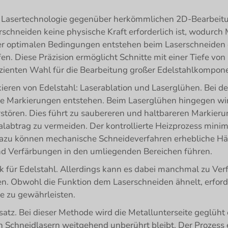
die Lasertechnologie gegenüber herkömmlichen 2D-Bearbeit
rschneiden keine physische Kraft erforderlich ist, wodurc
r optimalen Bedingungen entstehen beim Laserschneiden g
n. Diese Präzision ermöglicht Schnitte mit einer Tiefe von
izienten Wahl für die Bearbeitung großer Edelstahlkompon
eren von Edelstahl: Laserablation und Laserglühen. Bei de
se Markierungen entstehen. Beim Laserglühen hingegen wir
rstören. Dies führt zu saubereren und haltbareren Markier
ialabtrag zu vermeiden. Der kontrollierte Heizprozess mini
azu können mechanische Schneideverfahren erhebliche H
 Verfärbungen in den umliegenden Bereichen führen.
nik für Edelstahl. Allerdings kann es dabei manchmal zu V
n. Obwohl die Funktion dem Laserschneiden ähnelt, erforde
e zu gewährleisten.
satz. Bei dieser Methode wird die Metallunterseite geglüh
 Schneidlasern weitgehend unberührt bleibt. Der Prozess e