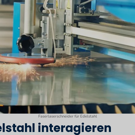
Faserlaserschneider für Edelstahl
lstahl interagieren