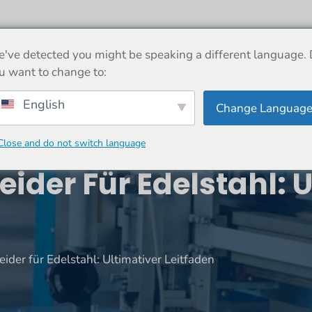
M
UM
MASCHINE
NACHRICHT
GESCHÄF
've detected you might be speaking a different language.
u want to change to:
English
Change Languag
Close and do not switch language
ider Für Edelstahl: U
ider für Edelstahl: Ultimativer Leitfaden