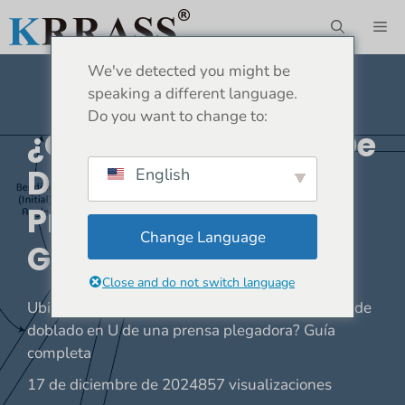
Saltar
ME
al
contenido
We've detected you might be
speaking a different language.
Do you want to change to:
¿Qué Es La Técnica De
Doblado En U De Una
English
Prensa Plegadora?
Change Language
Guía Completa
Close and do not switch language
Ubicación:
Hogar
»
Noticias
»
¿Qué es la técnica de
doblado en U de una prensa plegadora? Guía
completa
17 de diciembre de 2024
857 visualizaciones