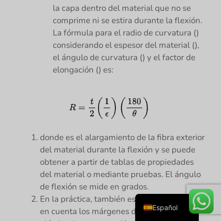
la capa dentro del material que no se
comprime ni se estira durante la flexión.
La fórmula para el radio de curvatura ()
considerando el espesor del material (),
el ángulo de curvatura () y el factor de
elongación () es:
Русский
Português
donde es el alargamiento de la fibra exterior
Deutsch
del material durante la flexión y se puede
Français
obtener a partir de tablas de propiedades
del material o mediante pruebas. El ángulo
English
de flexión se mide en grados.
العربية
En la práctica, también es importante tener
Español
en cuenta los márgenes de recuperación