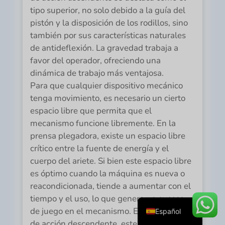
tipo superior, no solo debido a la guía del
pistón y la disposición de los rodillos, sino
también por sus características naturales
de antideflexión. La gravedad trabaja a
favor del operador, ofreciendo una
dinámica de trabajo más ventajosa.
Para que cualquier dispositivo mecánico
tenga movimiento, es necesario un cierto
espacio libre que permita que el
Русский
mecanismo funcione libremente. En la
Português
prensa plegadora, existe un espacio libre
Deutsch
crítico entre la fuente de energía y el
cuerpo del ariete. Si bien este espacio libre
Français
es óptimo cuando la máquina es nueva o
English
reacondicionada, tiende a aumentar con el
العربية
tiempo y el uso, lo que genera un exceso
de juego en el mecanismo. En las prensas
Español
de acción descendente, este juego se