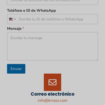
Teléfono e ID de WhatsApp
U
n
Mensaje
*
i
t
e
d
S
t
a
Enviar
t
e
s
+
Correo electrónico
1
info@krrass.com