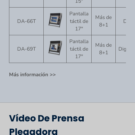
15"
Pantalla
Más de
DA-66T
táctil de
Digi
8+1
17"
Pantalla
Más de
DA-69T
táctil de
Digita
8+1
17"
Más información >>
Vídeo De Prensa
Plegadora