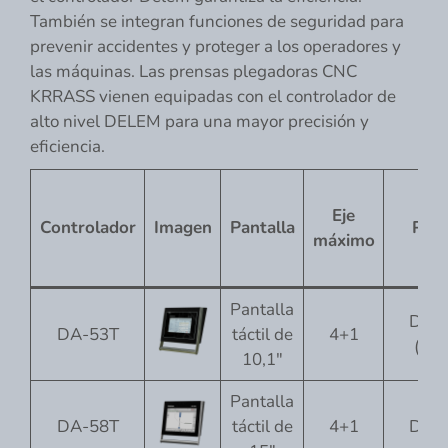
También se integran funciones de seguridad para
prevenir accidentes y proteger a los operadores y
las máquinas. Las prensas plegadoras CNC
KRRASS vienen equipadas con el controlador de
alto nivel DELEM para una mayor precisión y
eficiencia.
Eje
Controlador
Imagen
Pantalla
Pro
máximo
Pantalla
Digi
DA-53T
táctil de
4+1
(opc
10,1"
Pantalla
DA-58T
táctil de
4+1
Digi