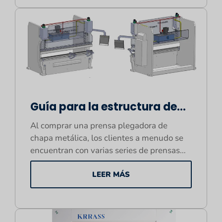
Guía para la estructura de
una prensa plegadora de
Al comprar una prensa plegadora de
chapa metálica
chapa metálica, los clientes a menudo se
encuentran con varias series de prensas
plegadoras...
LEER MÁS