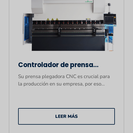
Controlador de prensa
plegadora CNC: ¿Cómo
Su prensa plegadora CNC es crucial para
elegir el adecuado?
la producción en su empresa, por eso...
LEER MÁS