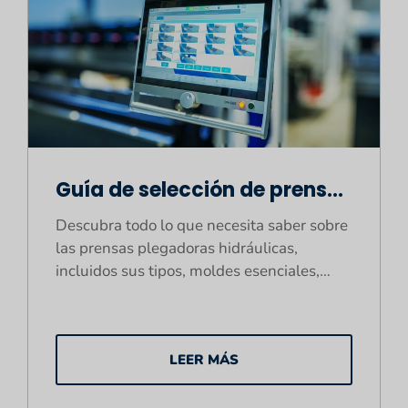
Guía de selección de prensas
plegadoras hidráulicas
Descubra todo lo que necesita saber sobre
2024: cómo elegir
las prensas plegadoras hidráulicas,
incluidos sus tipos, moldes esenciales,
rápidamente una prensa
sistemas de protección de seguridad y
plegadora
funciones mejoradas para mejorar la
eficiencia y la precisión en el
LEER MÁS
procesamiento de chapa metálica.