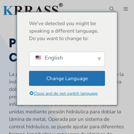
Saltar
ME
al
contenido
We've detected you might be
speaking a different language.
Prensa Plegadora
Do you want to change to:
CNC En Venta
English
La prensa plegadora es una herramienta vital en la
Change Language
industria de fabricación de metales, utilizada para
doblar y dar forma a las láminas de metal con
Close and do not switch language
precisión. Consta de una bancada, una matriz
inferior horizontal y una matriz superior vertical,
unidas mediante presión hidráulica para doblar la
lámina de metal. Operada por un sistema de
control hidráulico, se puede ajustar para diferentes