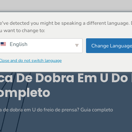
SOBRE
MÁQUINA
NOTÍCIAS
COMPRAR
've detected you might be speaking a different language.
u want to change to:
English
Change Languag
Close and do not switch language
ca De Dobra Em U Do 
Completo
ca de dobra em U do freio de prensa? Guia completo