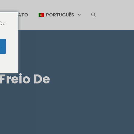
CONTATO
PORTUGUÊS
 Do
e
Freio De