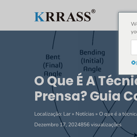
Saltar
para
LAR
o
We
conteúdo
yo
O Que É A Técni
Prensa? Guia 
Localização:
Lar
»
Notícias
»
O que é a técni
Dezembro 17, 2024
856 visualizações