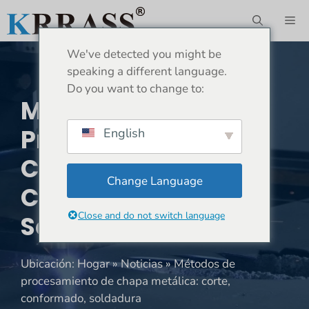
Saltar
ME
al
contenido
We've detected you might be
speaking a different language.
Do you want to change to:
Métodos De
Procesamiento De
English
Chapa Metálica:
Change Language
Corte, Conformado,
Close and do not switch language
Soldadura
Ubicación:
Hogar
»
Noticias
»
Métodos de
procesamiento de chapa metálica: corte,
conformado, soldadura