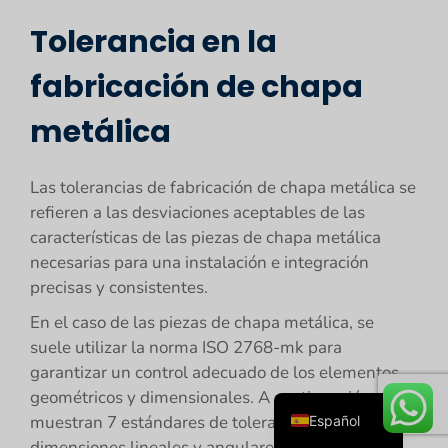
Tolerancia en la
fabricación de chapa
metálica
Las tolerancias de fabricación de chapa metálica se
refieren a las desviaciones aceptables de las
Русский
características de las piezas de chapa metálica
Português
necesarias para una instalación e integración
precisas y consistentes.
Deutsch
En el caso de las piezas de chapa metálica, se
Français
suele utilizar la norma ISO 2768-mk para
English
garantizar un control adecuado de los elementos
العربية
geométricos y dimensionales. A continuación, se
muestran 7 estándares de tolerancia que abarcan
Español
dimensiones lineales y angulares, planitud y