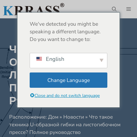
Перейти
М
к
содержимому
We've detected you might be
speaking a different language.
Do you want to change to:
Что Такое Техника U-
Образной Гибки На
English
Листогибочном
Change Language
Прессе? Полное
Close and do not switch language
Руководство
Расположение:
Дом
»
Новости
»
Что такое
техника U-образной гибки на листогибочном
прессе? Полное руководство