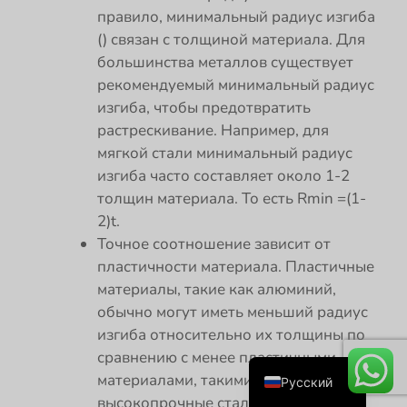
правило, минимальный радиус изгиба
() связан с толщиной материала. Для
большинства металлов существует
рекомендуемый минимальный радиус
изгиба, чтобы предотвратить
растрескивание. Например, для
мягкой стали минимальный радиус
изгиба часто составляет около 1-2
толщин материала. То есть Rmin =(1-
Español
2)t.
Português
Точное соотношение зависит от
Deutsch
пластичности материала. Пластичные
материалы, такие как алюминий,
Français
обычно могут иметь меньший радиус
English
изгиба относительно их толщины по
العربية
сравнению с менее пластичными
материалами, такими как некоторые
Русский
высокопрочные стали.