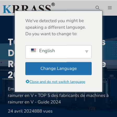
Aller
ME
au
contenu
We've detected you might be
speaking a different language.
Do you want to change to:
TOP 5 Des Fabricants
De Machines À
English
Rainurer En V - Guide
Change Language
2024
Close and do not switch language
Emplacement:
Maison
»
Nouvelles
»
Machine à
rainurer en V
»
TOP 5 des fabricants de machines à
rainurer en V - Guide 2024
24 avril 2024
888 vues