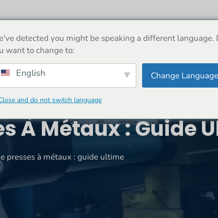
 PROPOS
MACHINE
NOUVELLES
BOUTIQUE
've detected you might be speaking a different language.
u want to change to:
English
Change Languag
Close and do not switch language
s À Métaux : Guide U
e presses à métaux : guide ultime