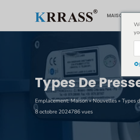
Aller
au
MAISON
À
contenu
We
yo
Types De Presse
Emplacement:
Maison
»
Nouvelles
»
Types d
8 octobre 2024
786 vues