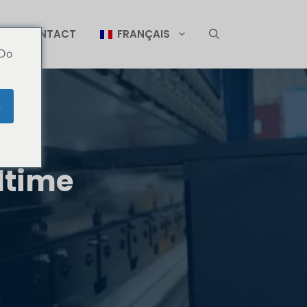
CONTACT
FRANÇAIS
 Do
e
ltime