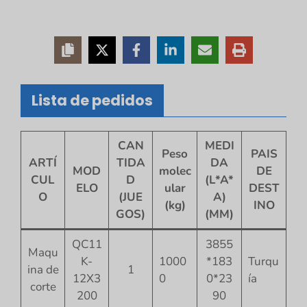
Lista de pedidos
CAN
MEDI
Peso
PAIS
ARTÍ
TIDA
DA
MOD
molec
DE
CUL
D
(L*A*
ELO
ular
DEST
O
(JUE
A)
(kg)
INO
GOS)
(MM)
QC11
3855
Maqu
K-
1000
*183
Turqu
ina de
1
12X3
0
0*23
ía
corte
200
90