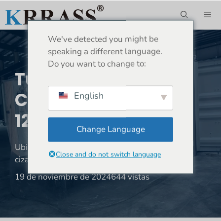
Saltar
ME
al
contenido
We've detected you might be
speaking a different language.
Do you want to change to:
Türkiye - 1 Juego De
Cizalla QC11K-
English
12X3200
Change Language
Ubicación:
Hogar
»
Envío
»
Türkiye - 1 juego de
Close and do not switch language
cizalla QC11K-12X3200
19 de noviembre de 2024
644 vistas