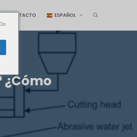
CONTACTO
ESPAÑOL
 Do
e
a? ¿Cómo