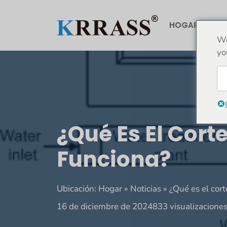
Saltar
al
HOGAR
AC
contenido
We
yo
¿Qué Es El Cor
Funciona?
Ubicación:
Hogar
»
Noticias
»
¿Qué es el cor
16 de diciembre de 2024
833 visualizacione