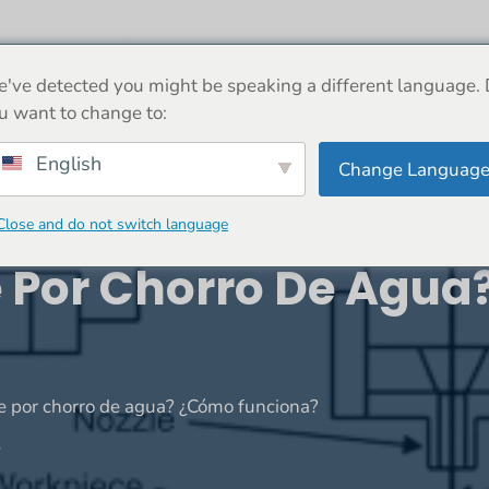
ERCA DE
MÁQUINA
NOTICIAS
COMERCIO
've detected you might be speaking a different language.
u want to change to:
English
Change Languag
Close and do not switch language
te Por Chorro De Agu
te por chorro de agua? ¿Cómo funciona?
s