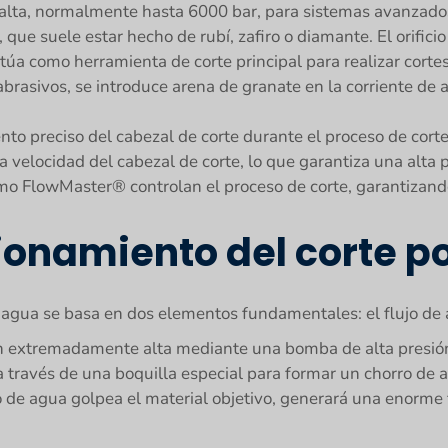
a alta, normalmente hasta 6000 bar, para sistemas avanzad
o, que suele estar hecho de rubí, zafiro o diamante. El orific
ctúa como herramienta de corte principal para realizar corte
abrasivos, se introduce arena de granate en la corriente de
o preciso del cabezal de corte durante el proceso de corte
a velocidad del cabezal de corte, lo que garantiza una alta p
 FlowMaster® controlan el proceso de corte, garantizando 
cionamiento del corte p
 agua se basa en dos elementos fundamentales: el flujo de a
ión extremadamente alta mediante una bomba de alta presi
a a través de una boquilla especial para formar un chorro d
e agua golpea el material objetivo, generará una enorme fu