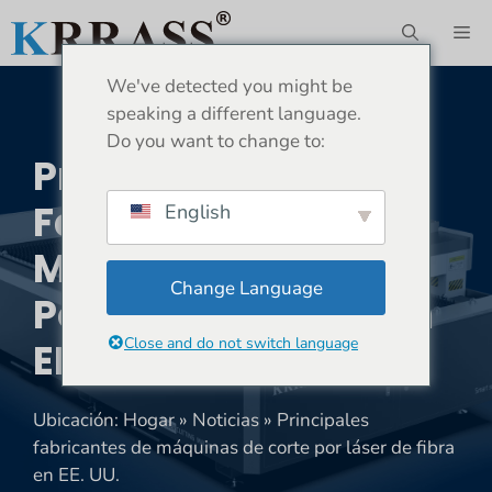
Saltar
ME
al
contenido
We've detected you might be
speaking a different language.
Do you want to change to:
Principales
Fabricantes De
English
Máquinas De Corte
Change Language
Por Láser De Fibra En
Close and do not switch language
EE. UU.
Ubicación:
Hogar
»
Noticias
»
Principales
fabricantes de máquinas de corte por láser de fibra
en EE. UU.