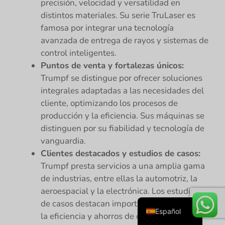
precisión, velocidad y versatilidad en
distintos materiales. Su serie TruLaser es
famosa por integrar una tecnología
avanzada de entrega de rayos y sistemas de
control inteligentes.
Puntos de venta y fortalezas únicos:
Trumpf se distingue por ofrecer soluciones
integrales adaptadas a las necesidades del
cliente, optimizando los procesos de
Русский
producción y la eficiencia. Sus máquinas se
distinguen por su fiabilidad y tecnología de
Português
vanguardia.
Deutsch
Clientes destacados y estudios de casos:
Français
Trumpf presta servicios a una amplia gama
de industrias, entre ellas la automotriz, la
English
aeroespacial y la electrónica. Los estudios
العربية
de casos destacan importantes mejoras en
Español
la eficiencia y ahorros de costos logrados