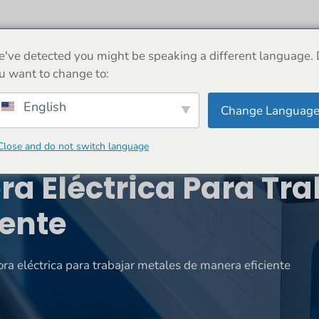
ERCA DE
MÁQUINA
NOTICIAS
COMERCIO
've detected you might be speaking a different language.
u want to change to:
English
Change Languag
Close and do not switch language
a Eléctrica Para Tra
iente
ra eléctrica para trabajar metales de manera eficiente