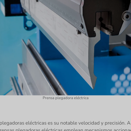
Prensa plegadora eléctrica
plegadoras eléctricas es su notable velocidad y precisión. 
 prensas plegadoras eléctricas emplean mecanismos accion