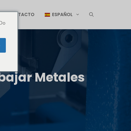
CONTACTO
ESPAÑOL
 Do
e
bajar Metales