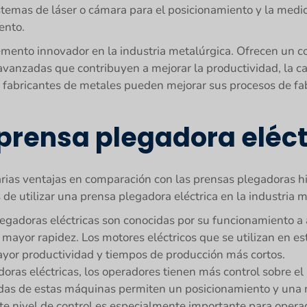
temas de láser o cámara para el posicionamiento y la medic
ento.
emento innovador en la industria metalúrgica. Ofrecen un co
avanzadas que contribuyen a mejorar la productividad, la cal
os fabricantes de metales pueden mejorar sus procesos de fa
prensa plegadora eléct
rias ventajas en comparación con las prensas plegadoras hid
 de utilizar una prensa plegadora eléctrica en la industria m
egadoras eléctricas son conocidas por su funcionamiento a a
mayor rapidez. Los motores eléctricos que se utilizan en e
mayor productividad y tiempos de producción más cortos.
doras eléctricas, los operadores tienen más control sobre el
as de estas máquinas permiten un posicionamiento y una m
ste nivel de control es especialmente importante para oper