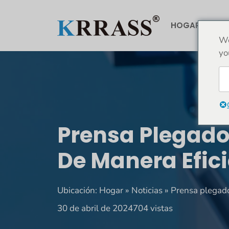
Saltar
al
HOGAR
AC
contenido
We
yo
Prensa Plegador
De Manera Efic
Ubicación:
Hogar
»
Noticias
»
Prensa plegado
30 de abril de 2024
704 vistas