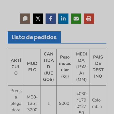
Lista de pedidos
CAN
MEDI
Peso
PAIS
ARTÍ
TIDA
DA
MOD
molec
DE
CUL
D
(L*A*
ELO
ular
DEST
O
(JUE
A)
(kg)
INO
GOS)
(MM)
Prens
4030
a
MB8-
*179
Colo
plega
135T
1
9000
0*27
mbia
dora
3200
50