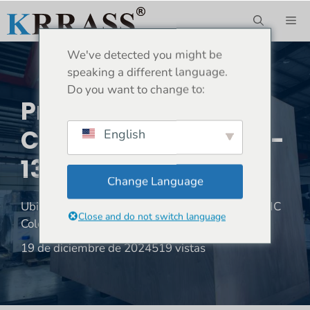
Saltar
ME
al
contenido
We've detected you might be
speaking a different language.
Do you want to change to:
Prensa Plegadora
CNC Colombia-MB8-
English
135T3200
Change Language
Ubicación:
Hogar
»
Envío
»
Prensa plegadora CNC
Close and do not switch language
Colombia-MB8-135T3200
19 de diciembre de 2024
519 vistas