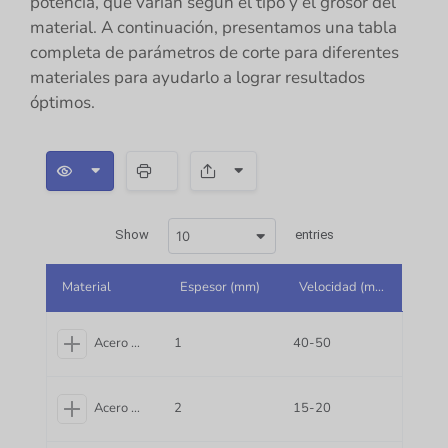
potencia, que varían según el tipo y el grosor del
material. A continuación, presentamos una tabla
completa de parámetros de corte para diferentes
materiales para ayudarlo a lograr resultados
óptimos.
S
p
a
c
Show
entries
10
e
r
Material
Espesor (mm)
Velocidad (m/min)
Acero carbono
1
40-50
Acero carbono
2
15-20