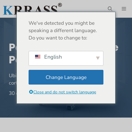
Saltar
ME
al
contenido
We've detected you might be
speaking a different language.
Do you want to change to:
Parámetros De Corte
Por Láser De 4000 W
English
Ubicación:
Hogar
»
Tutoriales
»
Parámetros de
Change Language
corte por láser de 4000 W
Close and do not switch language
30 de mayo de 2024
1.108 views