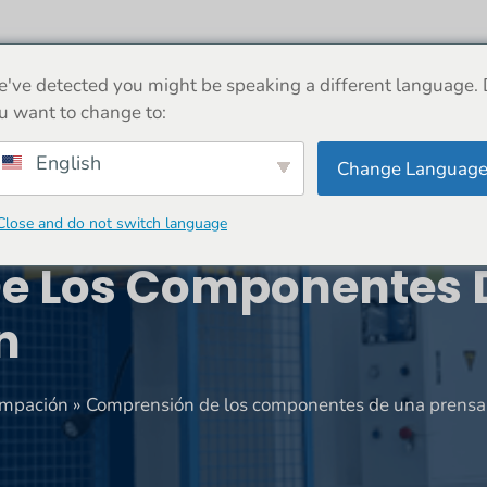
ERCA DE
MÁQUINA
NOTICIAS
COMERCIO
've detected you might be speaking a different language.
u want to change to:
English
Change Languag
Close and do not switch language
e Los Componentes 
n
ampación
»
Comprensión de los componentes de una prensa