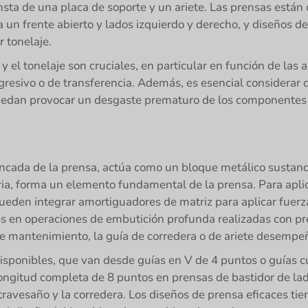
ta de una placa de soporte y un ariete. Las prensas están 
 un frente abierto y lados izquierdo y derecho, y diseños de
 tonelaje.
el tonelaje son cruciales, en particular en función de las a
resivo o de transferencia. Además, es esencial considerar 
uedan provocar un desgaste prematuro de los componentes 
ancada de la prensa, actúa como un bloque metálico sustanc
aria, forma un elemento fundamental de la prensa. Para apli
pueden integrar amortiguadores de matriz para aplicar fuerza
s en operaciones de embutición profunda realizadas con pr
s de mantenimiento, la guía de corredera o de ariete desem
disponibles, que van desde guías en V de 4 puntos o guías
ngitud completa de 8 puntos en prensas de bastidor de lad
 travesaño y la corredera. Los diseños de prensa eficaces t