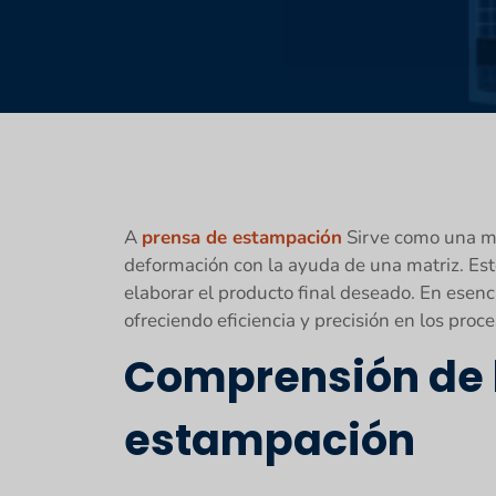
A
prensa de estampación
Sirve como una má
deformación con la ayuda de una matriz. E
elaborar el producto final deseado. En esenc
ofreciendo eficiencia y precisión en los proc
Comprensión de 
estampación