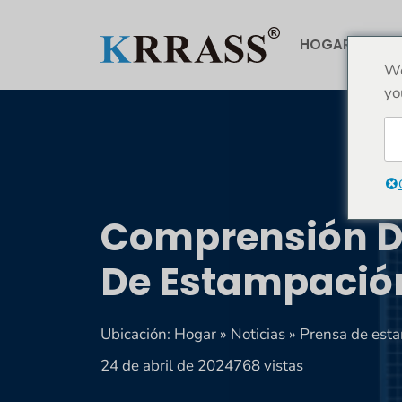
Saltar
al
HOGAR
AC
contenido
We
yo
Comprensión D
De Estampació
Ubicación:
Hogar
»
Noticias
»
Prensa de est
24 de abril de 2024
768 vistas