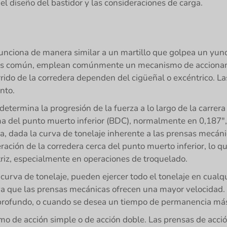
 el diseño del bastidor y las consideraciones de carga.
 funciona de manera similar a un martillo que golpea un yu
más común, emplean comúnmente un mecanismo de accionami
orrido de la corredera dependen del cigüeñal o excéntrico. Las
nto.
etermina la progresión de la fuerza a lo largo de la carrer
ma del punto muerto inferior (BDC), normalmente en 0,187", 0
sa, dada la curva de tonelaje inherente a las prensas mecáni
ción de la corredera cerca del punto muerto inferior, lo qu
atriz, especialmente en operaciones de troquelado.
curva de tonelaje, pueden ejercer todo el tonelaje en cualq
 ya que las prensas mecánicas ofrecen una mayor velocidad. 
rofundo, o cuando se desea un tiempo de permanencia más p
mo de acción simple o de acción doble. Las prensas de acci