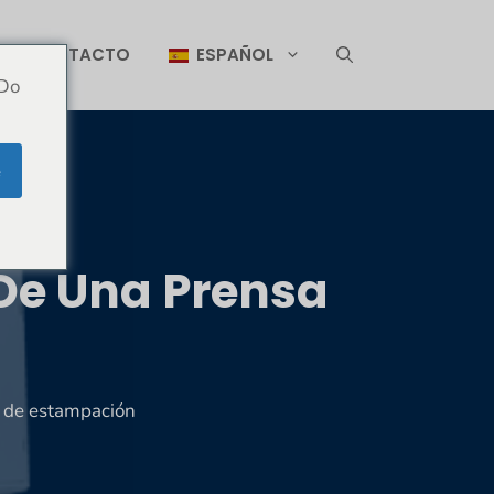
CONTACTO
ESPAÑOL
 Do
e
De Una Prensa
 de estampación