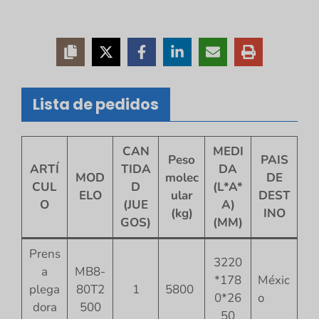
Lista de pedidos
CAN
MEDI
Peso
PAIS
ARTÍ
TIDA
DA
MOD
molec
DE
CUL
D
(L*A*
ELO
ular
DEST
O
(JUE
A)
(kg)
INO
GOS)
(MM)
Prens
3220
a
MB8-
*178
Méxic
plega
80T2
1
5800
0*26
o
dora
500
50