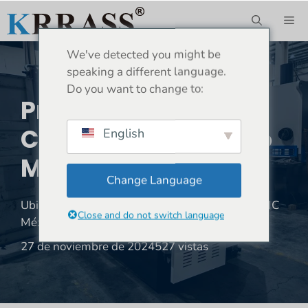
Saltar
ME
al
contenido
We've detected you might be
speaking a different language.
Do you want to change to:
Prensa Plegadora
CNC México-1 Juego
English
MB8-80T2500
Change Language
Ubicación:
Hogar
»
Envío
»
Prensa plegadora CNC
Close and do not switch language
México-1 juego MB8-80T2500
27 de noviembre de 2024
527 vistas