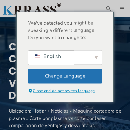
Saltar
ME
al
contenido
We've detected you might be
speaking a different language.
Do you want to change to:
Corte Por Plasma Vs
Corte Por Láser:
English
Comparación De
Change Language
Ventajas Y
Close and do not switch language
Desventajas
Ubicación:
Hogar
»
Noticias
»
Maquina cortadora de
plasma
»
Corte por plasma vs corte por láser:
comparación de ventajas y desventajas