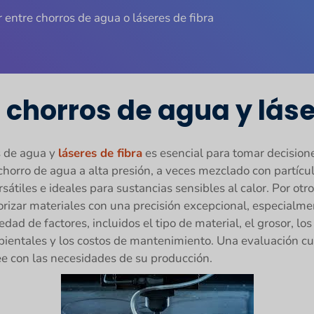
r entre chorros de agua o láseres de fibra
 chorros de agua y láse
s de agua y
láseres de fibra
es esencial para tomar decision
chorro de agua a alta presión, a veces mezclado con partícul
átiles e ideales para sustancias sensibles al calor. Por otr
porizar materiales con una precisión excepcional, especialm
d de factores, incluidos el tipo de material, el grosor, los 
mbientales y los costos de mantenimiento. Una evaluación c
ee con las necesidades de su producción.