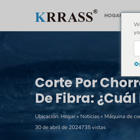
Saltar
al
HOGAR
AC
contenido
We
yo
Corte Por Chorr
De Fibra: ¿cuál 
Ubicación:
Hogar
»
Noticias
»
Máquina de cor
30 de abril de 2024
735 vistas