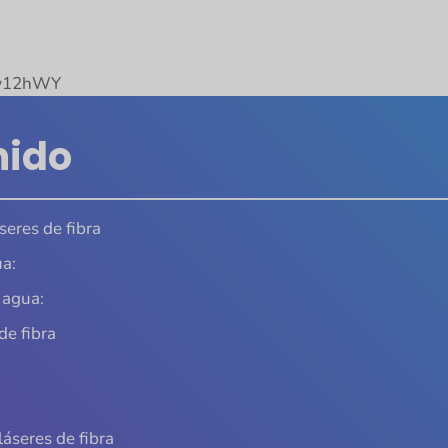
ww12hWY
nido
seres de fibra
ua:
 agua:
de fibra
áseres de fibra