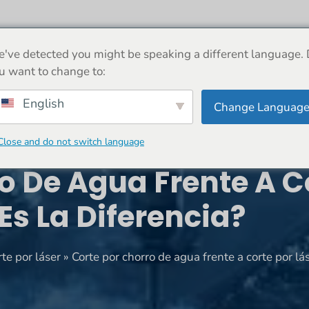
ERCA DE
MÁQUINA
NOTICIAS
COMERCIO
've detected you might be speaking a different language.
u want to change to:
English
Change Languag
Close and do not switch language
o De Agua Frente A C
Es La Diferencia?
te por láser
»
Corte por chorro de agua frente a corte por lás