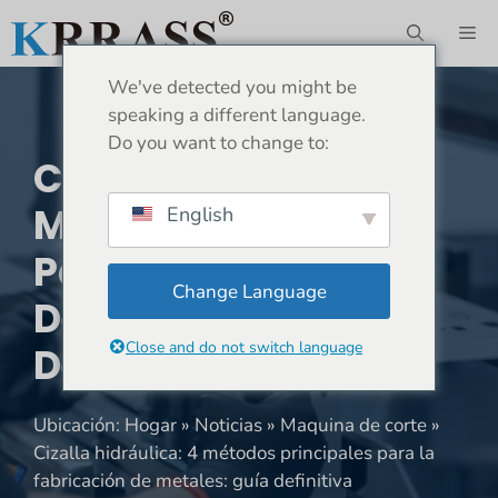
Saltar
ME
al
contenido
We've detected you might be
speaking a different language.
Do you want to change to:
Cizalla Hidráulica: 4
Métodos Principales
English
Para La Fabricación
Change Language
De Metales: Guía
Close and do not switch language
Definitiva
Ubicación:
Hogar
»
Noticias
»
Maquina de corte
»
Cizalla hidráulica: 4 métodos principales para la
fabricación de metales: guía definitiva