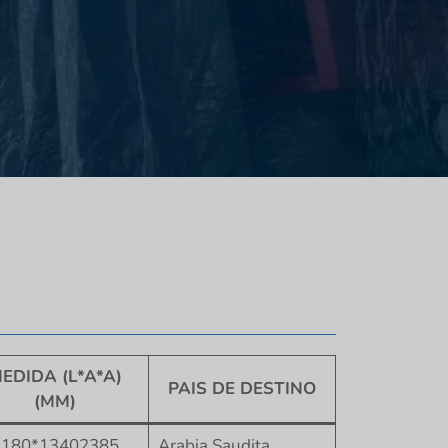
EDIDA (L*A*A)
PAIS DE DESTINO
(MM)
2180*13402385
Arabia Saudita