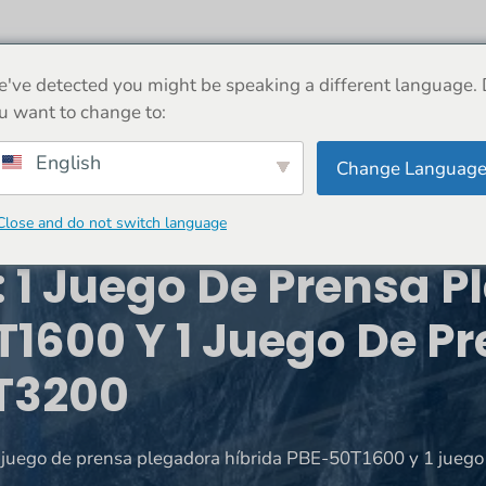
ERCA DE
MÁQUINA
NOTICIAS
COMERCIO
've detected you might be speaking a different language.
u want to change to:
English
Change Languag
Close and do not switch language
: 1 Juego De Prensa 
T1600 Y 1 Juego De P
T3200
1 juego de prensa plegadora híbrida PBE-50T1600 y 1 jue