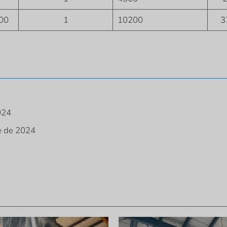
00
1
10200
3
024
e de 2024