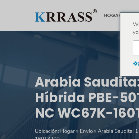
Saltar
al
HOGAR
AC
contenido
We
yo
Arabia Saudita
Híbrida PBE-50
NC WC67K-160
Ubicación:
Hogar
»
Envío
»
Arabia Saudita: 
160T3200