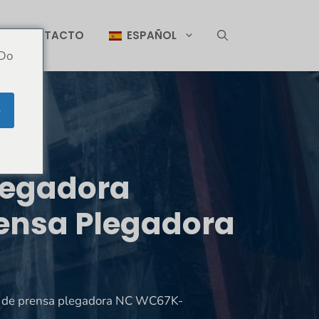
CONTACTO
ESPAÑOL
 Do
e
Plegadora
rensa Plegadora
go de prensa plegadora NC WC67K-