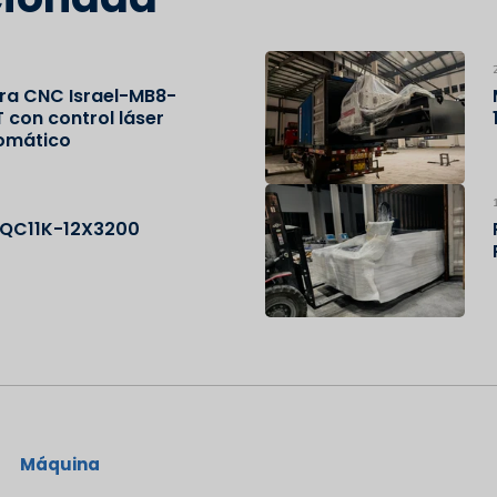
ra CNC Israel-MB8-
con control láser
omático
a QC11K-12X3200
Máquina