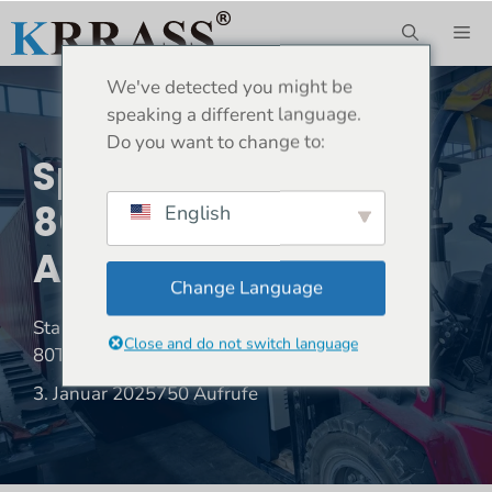
Zum
ME
Inhalt
springen
We've detected you might be
speaking a different language.
Do you want to change to:
Spanien-WC67K-
80T4000 NC-
English
Abkantpresse
Change Language
Standort:
Heim
»
Lieferung
»
Spanien-WC67K-
Close and do not switch language
80T4000 NC-Abkantpresse
3. Januar 2025
750 Aufrufe