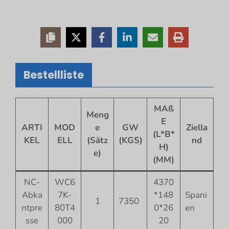
Bestellliste
MAß
Meng
E
ARTI
MOD
e
GW
Ziella
(L*B*
KEL
ELL
(Sätz
(KGS)
nd
H)
e)
(MM)
NC-
WC6
4370
Abka
7K-
*148
Spani
1
7350
ntpre
80T4
0*26
en
sse
000
20