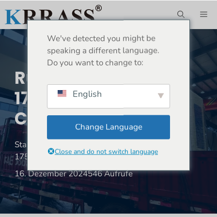
Zum
ME
Inhalt
springen
We've detected you might be
speaking a different language.
Do you want to change to:
Russland-PBS-
175T3200 DA66T 6+1
English
CNC-Abkantpresse
Change Language
Standort:
Heim
»
Lieferung
»
Russland-PBS-
Close and do not switch language
175T3200 DA66T 6+1 CNC-Abkantpresse
16. Dezember 2024
546 Aufrufe