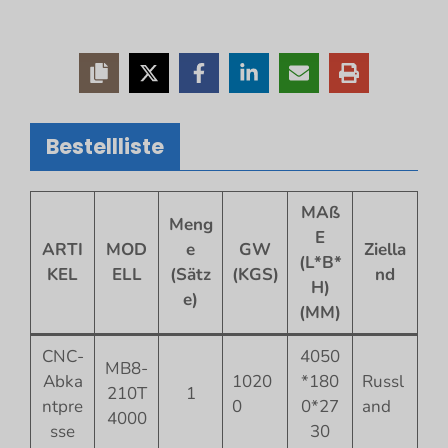
Bestellliste
MAß
Meng
E
ARTI
MOD
e
GW
Ziella
(L*B*
KEL
ELL
(Sätz
(KGS)
nd
H)
e)
(MM)
CNC-
4050
MB8-
Abka
1020
*180
Russl
210T
1
ntpre
0
0*27
and
4000
sse
30