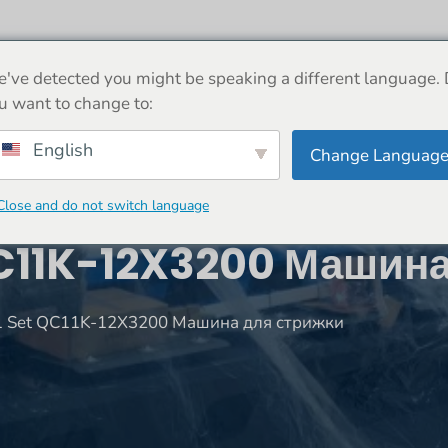
ДОМ
О
МАШИНА
НОВОСТИ
МАГАЗ
've detected you might be speaking a different language.
u want to change to:
English
Change Languag
Close and do not switch language
QC11K-12X3200 Машин
-1 Set QC11K-12X3200 Машина для стрижки