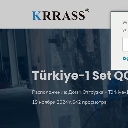
Перейти
к
содержимому
We
yo
Türkiye-1 Set 
Расположение:
Дом
»
Отгрузка
»
Türkiye
19 ноября 2024 г.
642 просмотра