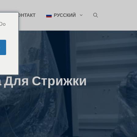
ИН
КОНТАКТ
РУССКИЙ
 Do
e
а Для Стрижки