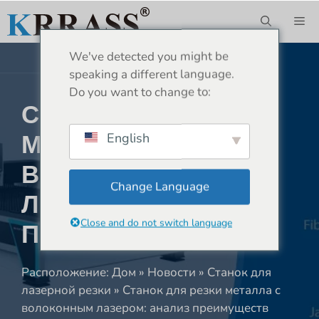
Перейти
М
к
содержимому
We've detected you might be
speaking a different language.
Do you want to change to:
Станок Для Резки
Металла С
English
Волоконным
Change Language
Лазером: Анализ
Close and do not switch language
Преимуществ
Расположение:
Дом
»
Новости
»
Станок для
лазерной резки
»
Станок для резки металла с
волоконным лазером: анализ преимуществ