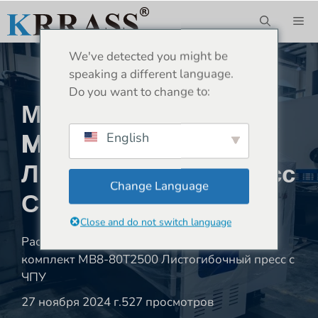
Перейти
М
к
содержимому
We've detected you might be
speaking a different language.
Do you want to change to:
Мексика-1 Комплект
MB8-80T2500
English
Листогибочный Пресс
Change Language
С ЧПУ
Close and do not switch language
Расположение:
Дом
»
Отгрузка
»
Мексика-1
комплект MB8-80T2500 Листогибочный пресс с
ЧПУ
27 ноября 2024 г.
527 просмотров