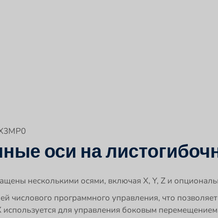
0X3MP0
чные оси на листогибоч
щены несколькими осями, включая X, Y, Z и опциональн
ей числового программного управления, что позволяе
X используется для управления боковым перемещением с