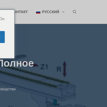
ИН
КОНТАКТ
РУССКИЙ
 Do
e
 Полное
оводство