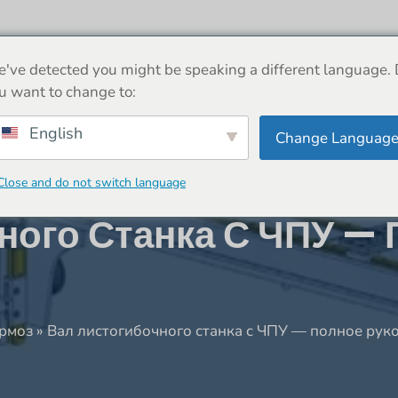
ДОМ
О
МАШИНА
НОВОСТИ
МАГАЗ
've detected you might be speaking a different language.
u want to change to:
English
Change Languag
Close and do not switch language
ного Станка С ЧПУ —
рмоз
»
Вал листогибочного станка с ЧПУ — полное рук