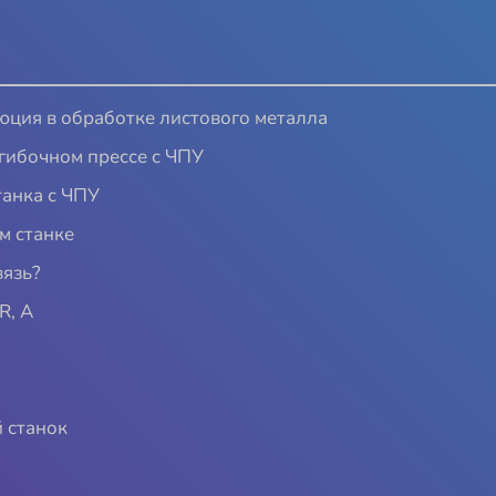
юция в обработке листового металла
огибочном прессе с ЧПУ
танка с ЧПУ
м станке
вязь?
R, A
 станок