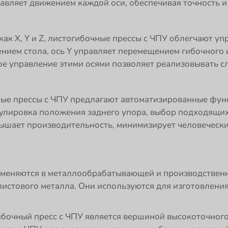
авляет движением каждой оси, обеспечивая точность и
ак X, Y и Z, листогибочные прессы с ЧПУ облегчают у
нием стола, ось Y управляет перемещением гибочного и
е управление этими осями позволяет реализовывать с
ые прессы с ЧПУ предлагают автоматизированные фун
егулировка положения заднего упора, выбор подходящи
овышает производительность, минимизирует человеческ
меняются в металлообрабатывающей и производственно
листового металла. Они используются для изготовлени
огибочный пресс с ЧПУ является вершиной высокоточно