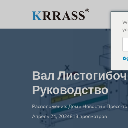
Перейти
к
содержимому
We
yo
Вал Листогибоч
Руководство
Расположение:
Дом
»
Новости
»
Пресс-то
Апрель 24, 2024
813 просмотров