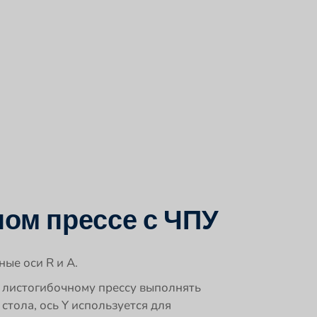
ном прессе с ЧПУ
ые оси R и A.
т листогибочному прессу выполнять
тола, ось Y используется для