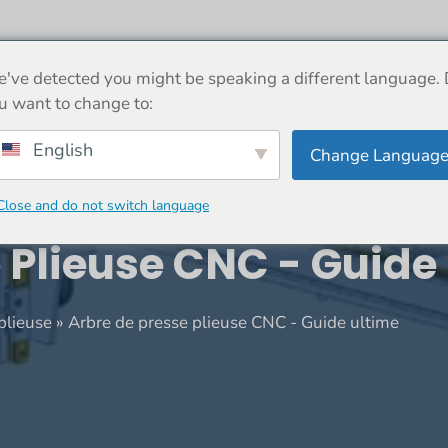
 PROPOS
MACHINE
NOUVELLES
BOUTIQUE
've detected you might be speaking a different language.
u want to change to:
English
Change Languag
Close and do not switch language
 Plieuse CNC - Guide
plieuse
»
Arbre de presse plieuse CNC - Guide ultime