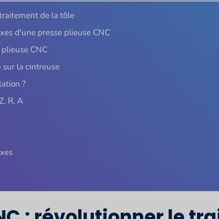
traitement de la tôle
xes d'une presse plieuse CNC
e plieuse CNC
sur la cintreuse
lation ?
Z, R, A
axes
C : révolutionner le tra