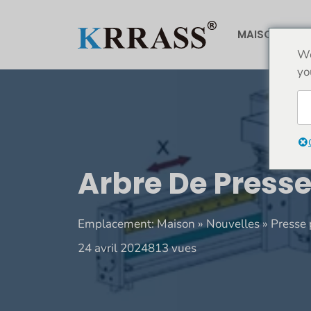
Aller
au
MAISON
À
contenu
We
yo
Arbre De Presse
Emplacement:
Maison
»
Nouvelles
»
Presse 
24 avril 2024
813 vues