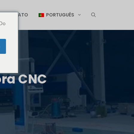
CONTATO
PORTUGUÊS
 Do
e
ora CNC