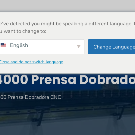
SOBRE
MÁQUINA
NOTÍCIAS
COMPRAR
've detected you might be speaking a different language.
u want to change to:
English
Change Languag
Close and do not switch language
000 Prensa Dobrad
0 Prensa Dobradora CNC