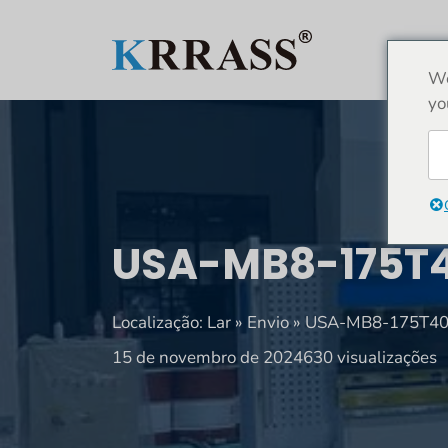
Saltar
para
LAR
o
We
conteúdo
yo
USA-MB8-175T4
Localização:
Lar
»
Envio
»
USA-MB8-175T400
15 de novembro de 2024
630 visualizações