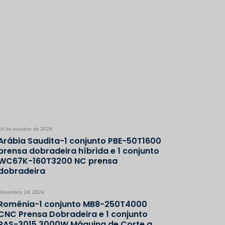
24 de outubro de 2024
Arábia Saudita-1 conjunto PBE-50T1600
prensa dobradeira híbrida e 1 conjunto
WC67K-160T3200 NC prensa
dobradeira
Dezembro 24, 2024
Romênia-1 conjunto MB8-250T4000
CNC Prensa Dobradeira e 1 conjunto
RAS-3015 3000W Máquina de Corte a