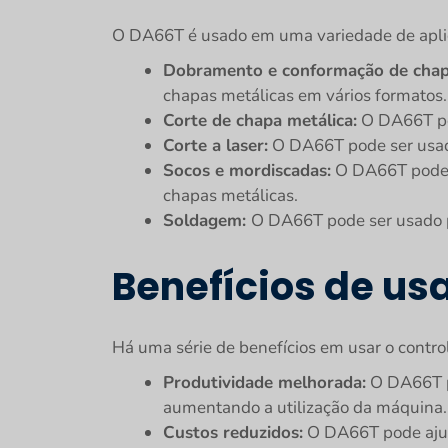
O DA66T é usado em uma variedade de aplic
Dobramento e conformação de chapa
chapas metálicas em vários formatos.
Corte de chapa metálica:
O DA66T pod
Corte a laser:
O DA66T pode ser usado
Socos e mordiscadas:
O DA66T pode s
chapas metálicas.
Soldagem:
O DA66T pode ser usado p
Benefícios de us
Há uma série de benefícios em usar o contro
Produtividade melhorada:
O DA66T po
aumentando a utilização da máquina.
Custos reduzidos:
O DA66T pode ajuda