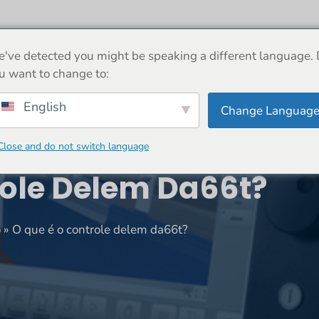
SOBRE
MÁQUINA
NOTÍCIAS
COMPRAR
've detected you might be speaking a different language.
u want to change to:
English
Change Languag
Close and do not switch language
role Delem Da66t?
o
»
O que é o controle delem da66t?