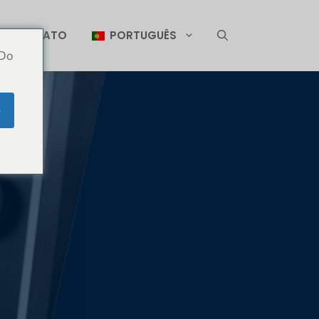
CONTATO
PORTUGUÊS
 Do
e