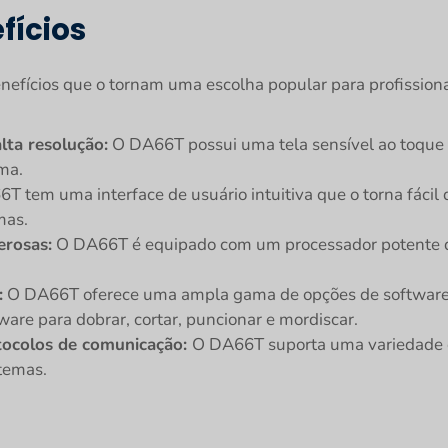
fícios
nefícios que o tornam uma escolha popular para profissiona
lta resolução:
O DA66T possui uma tela sensível ao toque gr
ema.
 tem uma interface de usuário intuitiva que o torna fácil
mas.
erosas:
O DA66T é equipado com um processador potente que
:
O DA66T oferece uma ampla gama de opções de software
tware para dobrar, cortar, puncionar e mordiscar.
tocolos de comunicação:
O DA66T suporta uma variedade de
stemas.