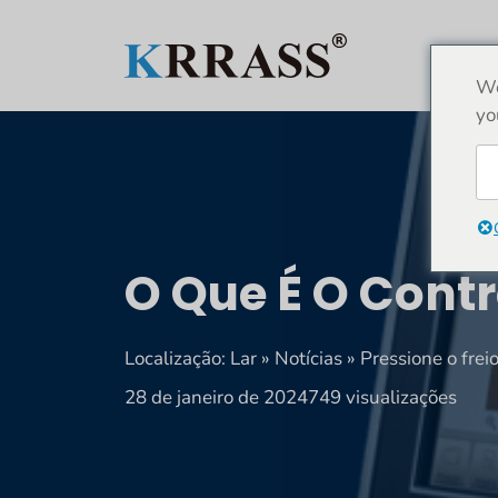
Saltar
para
LAR
o
We
conteúdo
yo
O Que É O Cont
Localização:
Lar
»
Notícias
»
Pressione o frei
28 de janeiro de 2024
749 visualizações