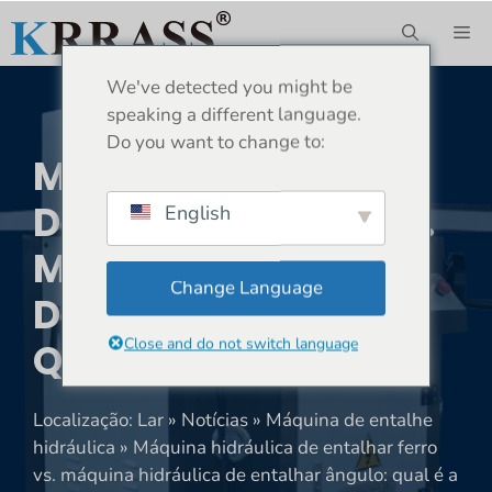
Saltar
ME
para
o
We've detected you might be
conteúdo
speaking a different language.
Do you want to change to:
Máquina Hidráulica
De Entalhar Ferro Vs.
English
Máquina Hidráulica
Change Language
De Entalhar Ângulo:
Close and do not switch language
Qual É A Diferença?
Localização:
Lar
»
Notícias
»
Máquina de entalhe
hidráulica
»
Máquina hidráulica de entalhar ferro
vs. máquina hidráulica de entalhar ângulo: qual é a