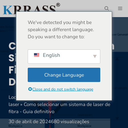
Saltar
ME
para
o
We've detected you might be
conteúdo
speaking a different language.
Do you want to change to:
Como Selecionar Um
Sistema De Laser De
English
Fibra - Guia
Change Language
Definitivo
Close and do not switch language
Localização:
Lar
»
Notícias
»
Máquina de corte a
laser
»
Como selecionar um sistema de laser de
fibra - Guia definitivo
30 de abril de 2024
680 visualizações