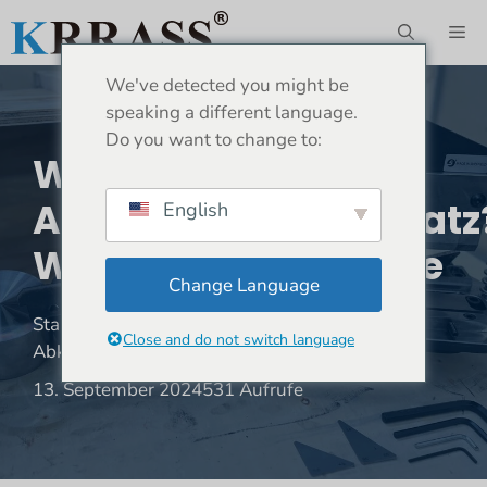
Zum
ME
Inhalt
springen
We've detected you might be
speaking a different language.
Do you want to change to:
Was Ist Ein
Abkantpressenaufsatz
English
Was Sind Die Vorteile
Change Language
Standort:
Heim
»
Nachricht
»
Was ist ein
Close and do not switch language
Abkantpressenaufsatz? Was sind die Vorteile
13. September 2024
531 Aufrufe