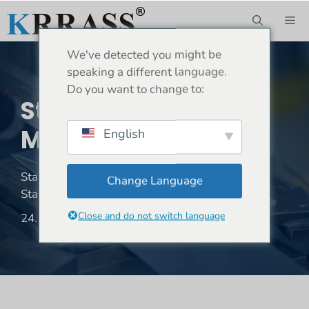
Zum
ME
Inhalt
springen
We've detected you might be
speaking a different language.
Do you want to change to:
Stanzpressen-
Maschinentypen
English
Standort:
Heim
»
Nachricht
»
Stanzpresse​
»
Change Language
Stanzpressen-Maschinentypen
Close and do not switch language
24. April 2024
945 Aufrufe