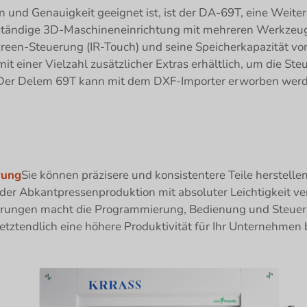
ion und Genauigkeit geeignet ist, ist der DA-69T, eine Weit
tändige 3D-Maschineneinrichtung mit mehreren Werkzeugst
reen-Steuerung (IR-Touch) und seine Speicherkapazität vo
t einer Vielzahl zusätzlicher Extras erhältlich, um die Ste
. Der Delem 69T kann mit dem DXF-Importer erworben werd
rung
Sie können präzisere und konsistentere Teile herstel
der Abkantpressenproduktion mit absoluter Leichtigkeit v
rungen macht die Programmierung, Bedienung und Steueru
s letztendlich eine höhere Produktivität für Ihr Unternehmen