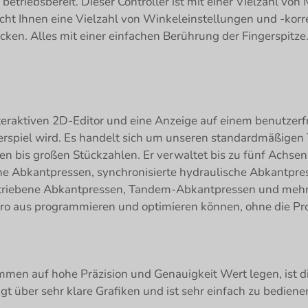
 betriebsbereit. Dieser Controller ist mit einer Vielzahl vo
t Ihnen eine Vielzahl von Winkeleinstellungen und -korrek
ken. Alles mit einer einfachen Berührung der Fingerspitze.
nteraktiven 2D-Editor und eine Anzeige auf einem benutzer
rspiel wird. Es handelt sich um unseren standardmäßigen 
nen bis großen Stückzahlen. Er verwaltet bis zu fünf Achsen
 Abkantpressen, synchronisierte hydraulische Abkantpres
etriebene Abkantpressen, Tandem-Abkantpressen und mehr. 
üro aus programmieren und optimieren können, ohne die Pro
en auf hohe Präzision und Genauigkeit Wert legen, ist die
gt über sehr klare Grafiken und ist sehr einfach zu bediene