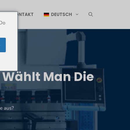
T
KONTAKT
DEUTSCH
 Do
e
 Wählt Man Die
e aus?