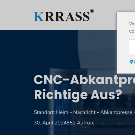
Zum
Inhalt
HEI
springen
We
yo
CNC-Abkantpre
Richtige Aus?
Standort:
Heim
»
Nachricht
»
Abkantpresse
30. April 2024
852 Aufrufe