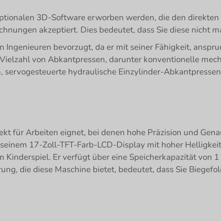
optionalen 3D-Software erworben werden, die den direkten
nungen akzeptiert. Dies bedeutet, dass Sie diese nicht 
 Ingenieuren bevorzugt, da er mit seiner Fähigkeit, anspru
ne Vielzahl von Abkantpressen, darunter konventionelle me
, servogesteuerte hydraulische Einzylinder-Abkantpressen
fekt für Arbeiten eignet, bei denen hohe Präzision und Genau
 seinem 17-Zoll-TFT-Farb-LCD-Display mit hoher Helligkei
Kinderspiel. Er verfügt über eine Speicherkapazität von 1
, die diese Maschine bietet, bedeutet, dass Sie Biegefol