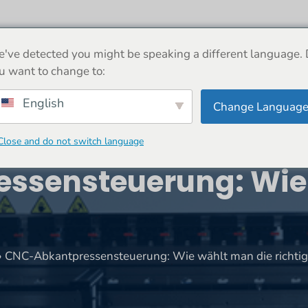
M
UM
MASCHINE
NACHRICHT
GESCHÄF
've detected you might be speaking a different language.
u want to change to:
English
Change Languag
Close and do not switch language
ssensteuerung: Wie
»
CNC-Abkantpressensteuerung: Wie wählt man die richtig