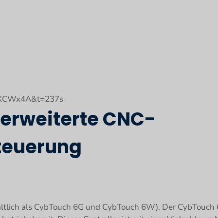
mXCWx4A&t=237s
e erweiterte CNC-
teuerung
ältlich als CybTouch 6G und CybTouch 6W). Der CybTouch 6