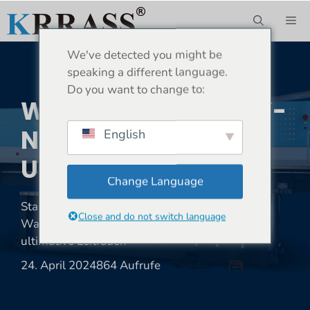
Zum
ME
Inhalt
springen
We've detected you might be
speaking a different language.
Do you want to change to:
Was Ist Eine Blech-V-
Nutmaschine? – Der
English
Ultimative Leitfaden
Change Language
Standort:
Heim
»
Nachricht
»
V-Nutmaschine
»
Close and do not switch language
Was ist eine Blech-V-Nutmaschine? – Der
ultimative Leitfaden
24. April 2024
864 Aufrufe