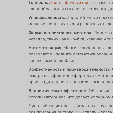
Точность:
Листогибочные прессы
известн
единообразные и высококачественные де
Универсальность:
Листогибочные прессы
можно использовать для различных целей
Формовка листового металла:
Помимо г
металла, таких как вырубка, чеканка и ти
Автоматизация:
Многие современные лис
позволяет выполнять автоматизированны
человеческой ошибки.
Эффективность и производительность:
Л
быстро и эффективно формовать металли
производительность, позволяя выполнят
Экономически эффективно:
Обеспечива
отходы материала, что делает их эконо
Листогибочные прессы играют важную р
для придания листовому металлу желае