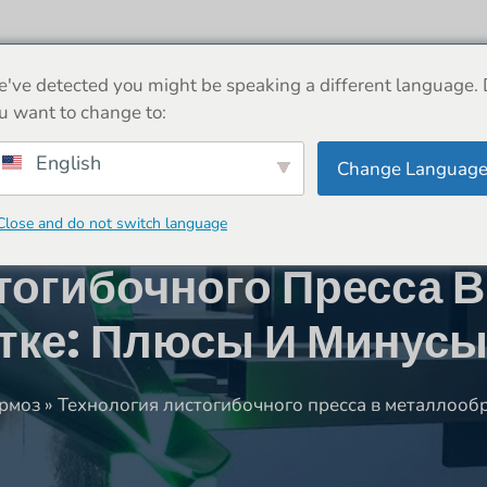
ДОМ
О
МАШИНА
НОВОСТИ
МАГАЗ
've detected you might be speaking a different language.
u want to change to:
English
Change Languag
Close and do not switch language
тогибочного Пресса В
тке: Плюсы И Минус
рмоз
»
Технология листогибочного пресса в металлооб