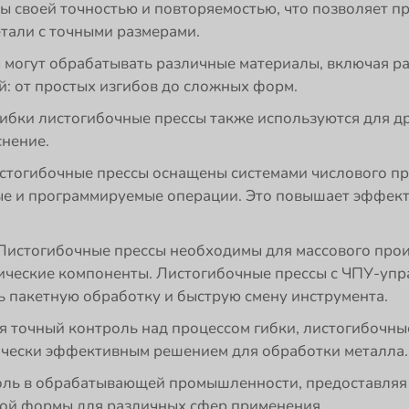
ы своей точностью и повторяемостью, что позволяет п
тали с точными размерами.
 могут обрабатывать различные материалы, включая ра
: от простых изгибов до сложных форм.
ибки листогибочные прессы также используются для д
снение.
тогибочные прессы оснащены системами числового про
е и программируемые операции. Это повышает эффект
истогибочные прессы необходимы для массового прои
ческие компоненты. Листогибочные прессы с ЧПУ-упр
ь пакетную обработку и быструю смену инструмента.
я точный контроль над процессом гибки, листогибочн
мически эффективным решением для обработки металла.
оль в обрабатывающей промышленности, предоставляя 
мой формы для различных сфер применения.