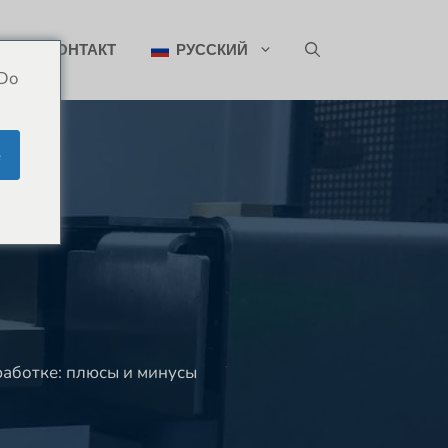
ИН
КОНТАКТ
РУССКИЙ
 Do
e
ы
работке: плюсы и минусы