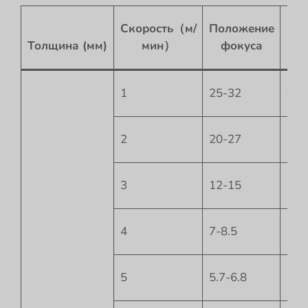
Выс
Скорость（м/
Положение
ср
Толщина (мм)
мин）
фокуса
(м
1
25-32
0
2
20-27
-1
3
12-15
-1.5
4
7-8.5
-2
5
5.7-6.8
-2.5