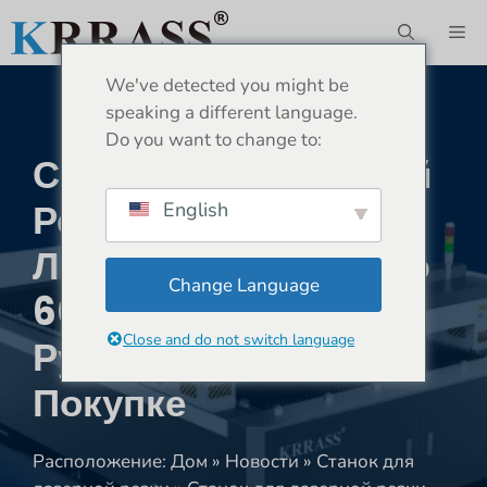
Перейти
М
к
содержимому
We've detected you might be
speaking a different language.
Do you want to change to:
Станок Для Лазерной
Резки Волоконным
English
Лазером Мощностью
Change Language
6000 Вт —
Close and do not switch language
Руководство По
Покупке
Расположение:
Дом
»
Новости
»
Станок для