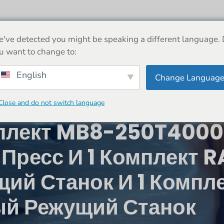
ДОМ
О
МАШИНА
НОВОСТИ
МАГАЗ
've detected you might be speaking a different language.
u want to change to:
English
Change Languag
Close and do not switch language
плект MB8-250T400
Пресс И 1 Комплект 
ий Станок И 1 Компл
й Режущий Станок