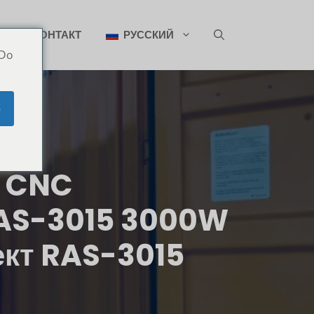
ИН
КОНТАКТ
РУССКИЙ
 Do
e
0 CNC
RAS-3015 3000W
ект RAS-3015