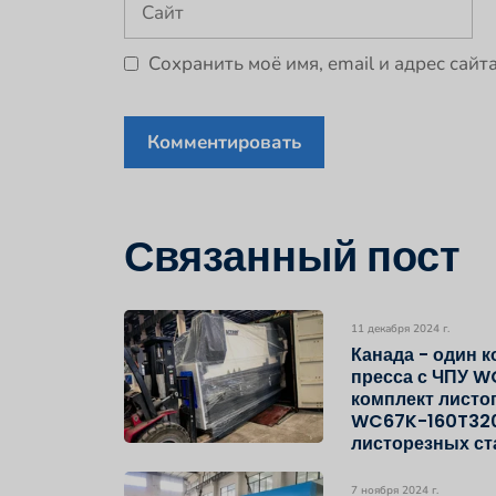
Сохранить моё имя, email и адрес сай
Связанный пост
11 декабря 2024 г.
Канада - один 
пресса с ЧПУ W
комплект листо
WC67K-160T320
листорезных с
7 ноября 2024 г.