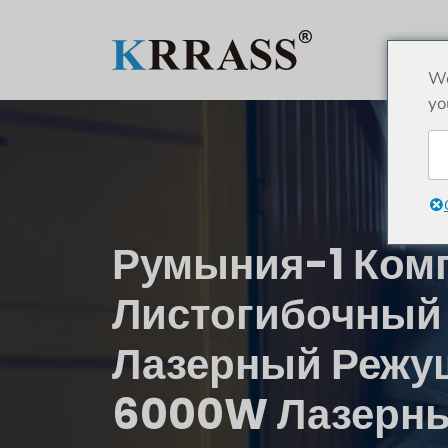
Перейти
к
содержимому
We
yo
Румыния-1 Ком
Листогибочный 
Лазерный Режущ
6000W Лазерны