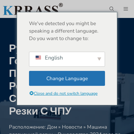
Перейти
М
к
содержимому
We've detected you might be
speaking a different language.
Do you want to change to:
Руководство 2024
Года По Выбору
English
Правильного
Change Language
Режущего Газа Для
Close and do not switch language
Станка Плазменной
Резки С ЧПУ
Расположение:
Дом
»
Новости
»
Машина