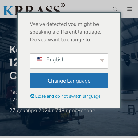
Перейти
М
к
содержимому
We've detected you might be
speaking a different language.
Do you want to change to:
Косово-RAS-
1250X3200 Пазовый
English
Станок
Change Language
Расположение:
Дом
»
Отгрузка
»
Косово-RAS-
Close and do not switch language
1250X3200 пазовый станок
27 декабря 2024 г.
748 просмотров