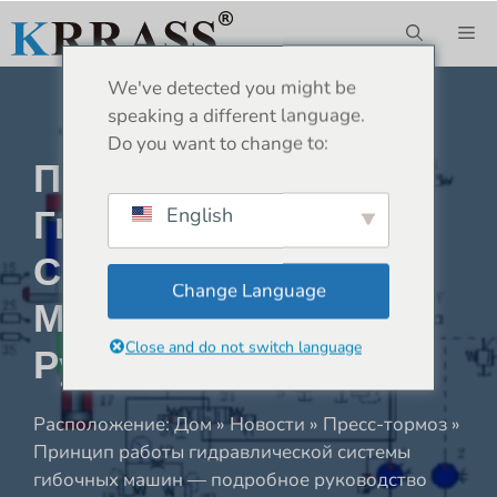
Перейти
М
к
содержимому
We've detected you might be
speaking a different language.
Do you want to change to:
Принцип Работы
Гидравлической
English
Системы Гибочных
Change Language
Машин — Подробное
Close and do not switch language
Руководство
Расположение:
Дом
»
Новости
»
Пресс-тормоз
»
Принцип работы гидравлической системы
гибочных машин — подробное руководство