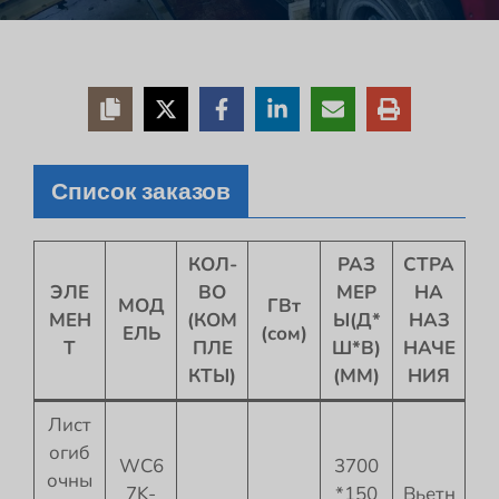
Список заказов
КОЛ-
РАЗ
СТРА
ЭЛЕ
ВО
МЕР
НА
МОД
ГВт
МЕН
(КОМ
Ы(Д*
НАЗ
ЕЛЬ
(сом)
Т
ПЛЕ
Ш*В)
НАЧЕ
КТЫ)
(ММ)
НИЯ
Лист
огиб
WC6
3700
очны
7K-
*150
Вьетн