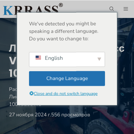
Перейти
М
к
содержимому
We've detected you might be
speaking a different language.
Do you want to change to:
Листогибочный Пресс
Vietnam-WC67K-
English
100T3200 NC
Change Language
Расположение:
Дом
»
Отгрузка
»
Close and do not switch language
Листогибочный пресс Vietnam-WC67K-
100T3200 NC
27 ноября 2024 г.
556 просмотров