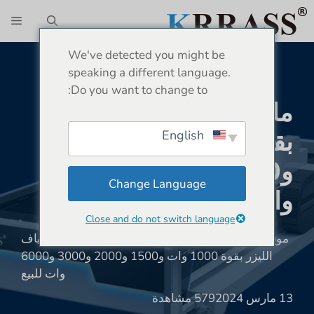
نتقل
الق
لى
لمحتوى
We've detected you might be
speaking a different language.
Do you want to change to:
ماكينة قطع ألياف الليزر
بقوة 1000 وات و1500
English
و2000 و3000 و6000
Change Language
وات للبيع
Close and do not switch language
موقع:
بيت
»
أخبار
»
آلة القطع بالليزر
»
ماكينة قطع ألياف
الليزر بقوة 1000 وات و1500 و2000 و3000 و6000
وات للبيع
13 مارس 2024
579 مشاهدة