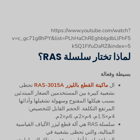
https://www.youtube.com/watch?
v=c_gc71g8hPY&list=PLhHaChREghbIgdbLlFhF5
k5Q1FifuDaRZ&index=5
لماذا تختار سلسلة RAS؟
بسيطة وفعالة
ال
ماكينة القطع بالليزر RAS-3015A
تحظى
بشعبية كبيرة بين المستخدمين الصغار المبتدئين
بسبب هيكلها المفتوح وسهولة تشغيلها وأدائها
المرتفع التكلفة. الحجم القابل للتخصيص:
4م×1.5م، 4م×2م، 6م×2م.
سلسلة RAS هي آلة قطع ليزر الألياف القياسية
المثالية، والتي تحظى بشعبية في
الصناعة. لديها أعلى سرعة بين تلك التي لها نفس