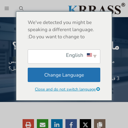
نتقل
الق
لى
لمحتوى
We've detected you might be
speaking a different language.
Do you want to change to:
ماذا تفعل مكبس الفرامل؟
English
موقع:
بيت
»
أخبار
»
مكبس الفرامل
»
ماذا تفعل مكبس
الفرامل؟
Change Language
3 فبراير 2024
698 مشاهدة
Close and do not switch language