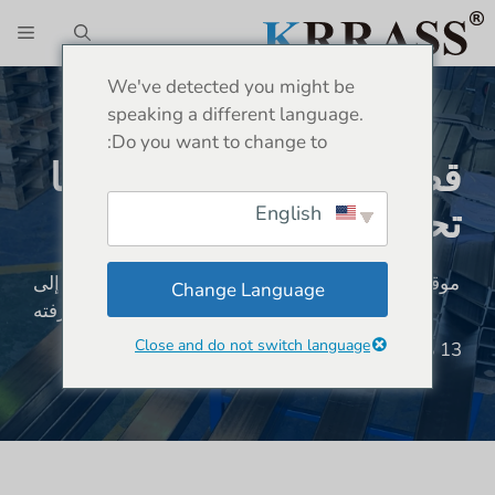
نتقل
الق
لى
لمحتوى
We've detected you might be
speaking a different language.
Do you want to change to:
قطع الأنابيب بالليزر: كل ما
تحتاج إلى معرفته
English
موقع:
بيت
»
أخبار
»
قطع الأنابيب بالليزر: كل ما تحتاج إلى
Change Language
معرفته
Close and do not switch language
13 ديسمبر 2024
794 مشاهدة