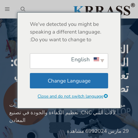
نتقل
الق
لى
لمحتوى
We've detected you might be
speaking a different language.
Do you want to change to:
التدريب التشغيلي وتطوير
المهارات لآلات الثني CNC:
English
تعظيم الكفاءة والجودة في
Change Language
تصنيع المعادن
Close and do not switch language
موقع:
بيت
»
أخبار
»
التدريب التشغيلي وتطوير المهارات
لآلات الثني CNC: تعظيم الكفاءة والجودة في تصنيع
المعادن
29 مارس 2024
699 مشاهدة