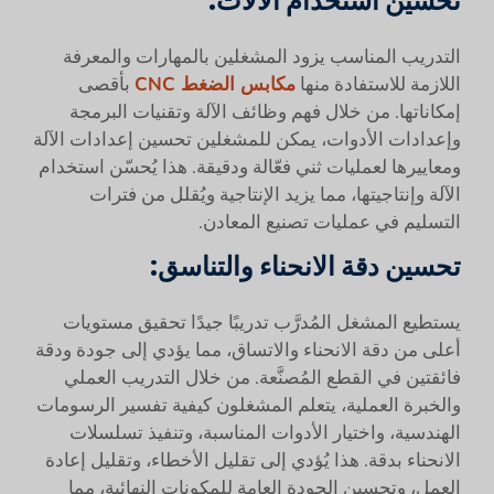
تحسين استخدام الآلات:
التدريب المناسب يزود المشغلين بالمهارات والمعرفة
اللازمة للاستفادة منها
مكابس الضغط CNC
بأقصى
إمكاناتها. من خلال فهم وظائف الآلة وتقنيات البرمجة
وإعدادات الأدوات، يمكن للمشغلين تحسين إعدادات الآلة
ومعاييرها لعمليات ثني فعّالة ودقيقة. هذا يُحسّن استخدام
الآلة وإنتاجيتها، مما يزيد الإنتاجية ويُقلل من فترات
التسليم في عمليات تصنيع المعادن.
تحسين دقة الانحناء والتناسق:
يستطيع المشغل المُدرَّب تدريبًا جيدًا تحقيق مستويات
أعلى من دقة الانحناء والاتساق، مما يؤدي إلى جودة ودقة
فائقتين في القطع المُصنَّعة. من خلال التدريب العملي
والخبرة العملية، يتعلم المشغلون كيفية تفسير الرسومات
الهندسية، واختيار الأدوات المناسبة، وتنفيذ تسلسلات
الانحناء بدقة. هذا يُؤدي إلى تقليل الأخطاء، وتقليل إعادة
العمل، وتحسين الجودة العامة للمكونات النهائية، مما