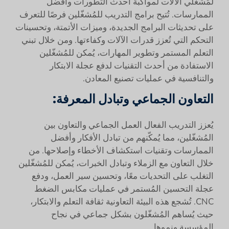
لمُشغّلي الآلات لمواكبة أحدث التطورات وأفضل
الممارسات. تُتيح برامج التدريب للمُشغّلين فرصًا للتعرف
على تحديثات البرامج الجديدة، وميزات الأتمتة، وتحسينات
التحكم التي تُعزز قدرات الآلات وكفاءتها. ومن خلال تبني
التعلم المستمر وتطوير المهارات، يُمكن للمُشغّلين
الاستفادة من أحدث التقنيات لدفع عجلة الابتكار
والتنافسية في عمليات تصنيع المعادن.
التعاون الجماعي وتبادل المعرفة:
يُعزز التدريب الفعال العمل الجماعي والتعاون بين
المُشغّلين، مما يُمكّنهم من تبادل الأفكار وأفضل
الممارسات وتقنيات استكشاف الأخطاء وإصلاحها. من
خلال التعاون مع الزملاء وتبادل الخبرات، يُمكن للمُشغّلين
التغلب على التحديات معًا، وتحسين سير العمل، ودفع
عجلة التحسين المُستمر في عمليات مكابس الضغط
CNC. تُشجع هذه البيئة التعاونية ثقافة التعلم والابتكار،
حيث يُساهم المُشغّلون بشكل جماعي في نجاح
المؤسسة ونموها.