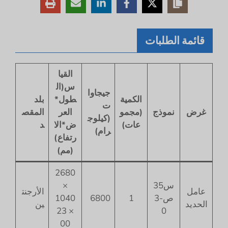
قائمة الطلبات
القيا
س(ال
جيجاوا
الكمية
طول*
بلد
ت
غرض
نموذج
(مجمو
العر
المقص
(كيلوج
عات)
ض*الا
د
رام)
رتفاع)
(مم)
2680
س35
×
عامل
الأرجنت
ص-3
1
6800
1040
الحديد
ين
× 23
0
00