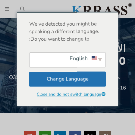
نتقل
الق
لى
لمحتوى
We've detected you might be
speaking a different language.
Do you want to change to:
الأرجنتين-عامل الحديد
Q35Y-30
English
موقع:
بيت
»
شحنة
»
الأرجنتين-عامل الحديد Q35Y-30
Change Language
16 ديسمبر 2024
587 مشاهدة
Close and do not switch language