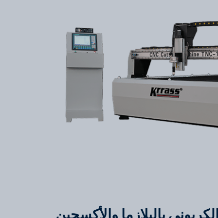
الكربوني بالبلازما والأكسجين