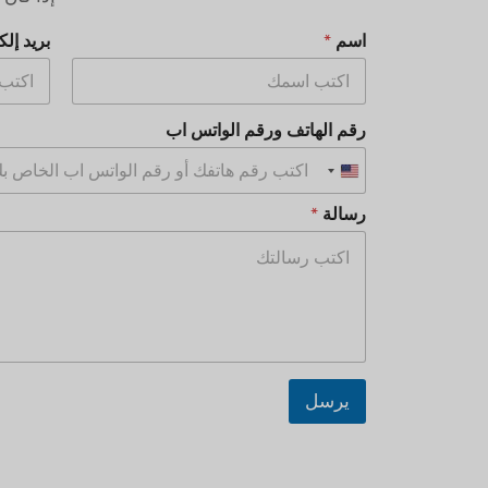
اسم
*
بريد إل
رقم الهاتف ورقم الواتس اب
U
n
رسالة
*
i
t
e
d
S
t
a
يرسل
t
e
s