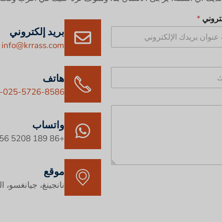
كتروني
*
بريد إلكتروني
info@krrass.com
هاتف
-025-5726-8586
واتساب
+86 189 5208 7956
موقع
نانجينغ، جيانغسو، ا