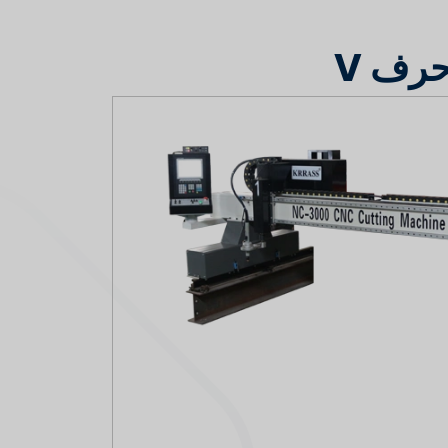
حرف V